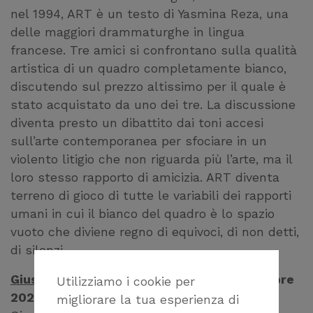
nel 1994, ART è un testo di Yasmina Reza, una
delle maggiori drammaturghe in lingua
francese. Tre amici si confrontano sulla qualità
artistica di un quadro completamente bianco,
discutendo sul prezzo altissimo per il quale è
stato acquistato da uno dei tre. La discussione
diventa presto un dibattito dai toni accesi
sull’arte contemporanea per sfociare in un
violento litigio che non riguarda più l’arte, ma il
loro stesso rapporto di amicizia. ART diventa
terreno di gioco di tutte le variabili dei rapporti
umani in cui il bianco del quadro è lo spazio
vuoto che diviene regno di equivoci, di non detti,
di silenzi.
Giusto di e con Rosario Lisma
– 7/12 dicembre
Utilizziamo i cookie per
2021
migliorare la tua esperienza di