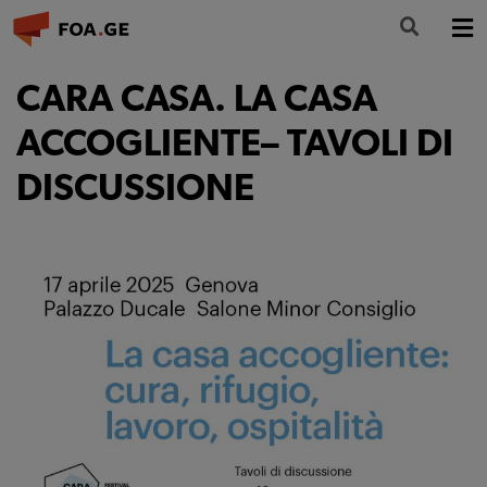
LA FONDAZIONE
CARA CASA. LA CASA
FORMAZIONE
ACCOGLIENTE– TAVOLI DI
DISCUSSIONE
CULTURA
PARTECIPA
NEWS
INFO E CONTATTI