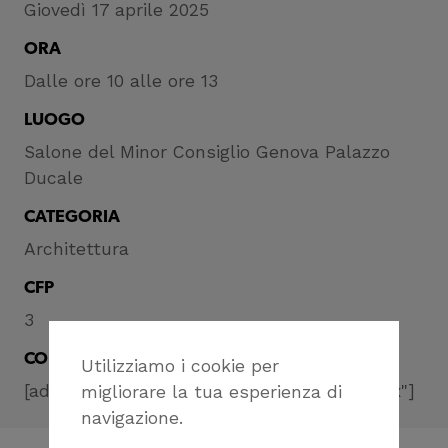
Giovedì 17 aprile 2025
ORA
Dalle ore 10 alle ore 13
LUOGO
Salone del Minor Consiglio Genova Palazzo
Ducale
CATEGORIA
Architettura
CFP
3
CONDIVIDI
Utilizziamo i cookie per
[addthis tool="addthis_inline_share_toolbox"]
migliorare la tua esperienza di
navigazione.