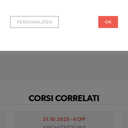
Cookie tecnici
Necessari per permetterti di
PERSONALIZZA
OK
fruire correttamente del sito
Cookie di profilazione
CANDINA
Ci permettono di raccogliere
dati statistici su di te per
migliorare il servizio
CORSI CORRELATI
31.10.2025 - 4 CFP