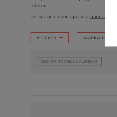
interni.
Le iscrizioni sono aperte a
questo link
.
ISCRIVITI
SCARICA LA LO
ADD TO GOOGLE CALENDAR