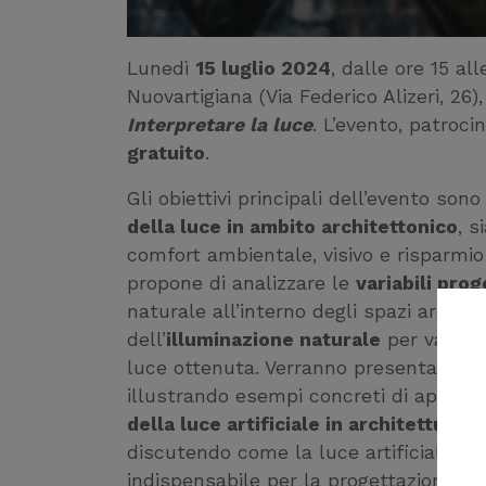
Lunedì
15 luglio 2024
, dalle ore 15 al
Nuovartigiana (Via Federico Alizeri, 26)
Interpretare la luce
. L’evento, patroc
gratuito
.
Gli obiettivi principali dell’evento sono
della luce in ambito architettonico
, s
comfort ambientale, visivo e risparmio 
propone di analizzare le
variabili prog
naturale all’interno degli spazi archit
dell’
illuminazione naturale
per valutar
luce ottenuta. Verranno presentati cas
illustrando esempi concreti di applicaz
della luce artificiale in architettura
, 
discutendo come la luce artificiale p
indispensabile per la progettazione, sia