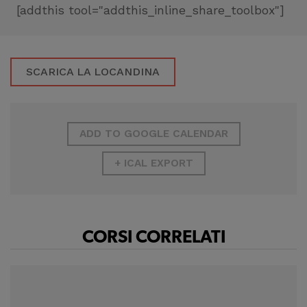
sito
[addthis tool="addthis_inline_share_toolbox"]
Cookie di profilazione
Ci permettono di
SCARICA LA LOCANDINA
raccogliere dati
statistici su di te per
migliorare il servizio
ADD TO GOOGLE CALENDAR
+ ICAL EXPORT
CORSI CORRELATI