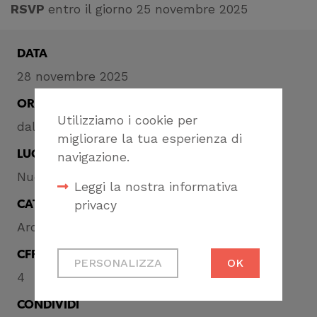
RSVP
entro il giorno 25 novembre 2025
DATA
28 novembre 2025
ORA
Utilizziamo i cookie per
dalle ore 14:30 alle ore 18:30
migliorare la tua esperienza di
LUOGO
navigazione.
Nuovo Spazio DBLab Via S. Anna, 58 Rapallo
Leggi la nostra informativa
privacy
CATEGORIA
Architettura
Cookie tecnici
CFP
PERSONALIZZA
OK
Necessari per
4
permetterti di fruire
CONDIVIDI
correttamente del