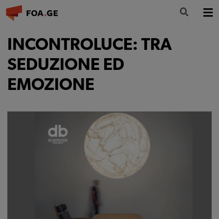
LA FONDAZIONE
INCONTROLUCE: TRA
FORMAZIONE
SEDUZIONE ED
EMOZIONE
CULTURA
PARTECIPA
NEWS
INFO E CONTATTI