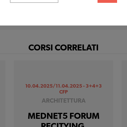
fruire correttamente del sito
Cookie di profilazione
Ci permettono di raccogliere
dati statistici su di te per
migliorare il servizio
CORSI CORRELATI
10.04.2025/11.04.2025 - 3+4+3
CFP
ARCHITETTURA
MEDNET5 FORUM
RECITYING