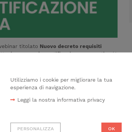
 webinar titolato
Nuovo decreto requisiti
ettazione e per la certificazione energetica
(4
ng. Alessandro Cavalletti
Utilizziamo i cookie per migliorare la tua
esperienza di navigazione.
Leggi la nostra informativa privacy
Cookie tecnici
Necessari per permetterti di
PERSONALIZZA
OK