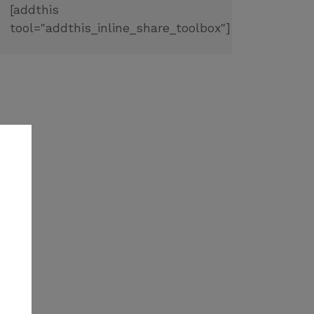
[addthis
tool="addthis_inline_share_toolbox"]