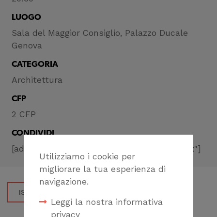
LUOGO
Sala del Maggior Consiglio, Palazzo Ducale
Genova
CATEGORIA
Architettura
CFP
2 CFP
CONDIVIDI
[addthis tool="addthis_inline_share_toolbox"]
Utilizziamo i cookie per
migliorare la tua esperienza di
navigazione.
ISCRIVITI
Leggi la nostra informativa
privacy