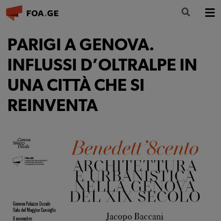
LA FONDAZIONE
PARIGI A GENOVA.
FORMAZIONE
INFLUSSI D’OLTRALPE IN
UNA CITTÀ CHE SI
CULTURA
REINVENTA
PARTECIPA
NEWS
INFO E CONTATTI