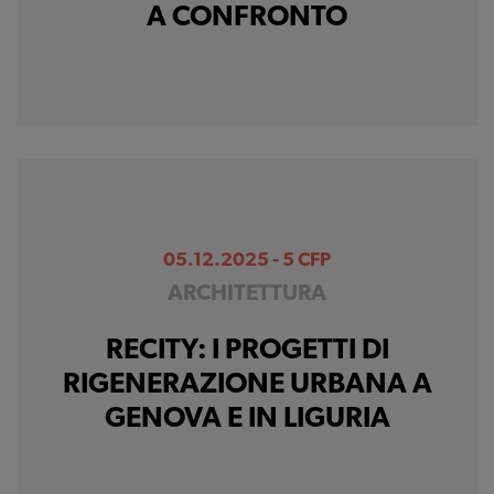
A CONFRONTO
raccogliere dati
statistici su di te per
migliorare il servizio
05.12.2025 - 5 CFP
ARCHITETTURA
RECITY: I PROGETTI DI
RIGENERAZIONE URBANA A
GENOVA E IN LIGURIA