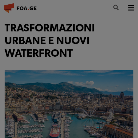
LA FONDAZIONE
TRASFORMAZIONI
FORMAZIONE
URBANE E NUOVI
WATERFRONT
CULTURA
PARTECIPA
NEWS
INFO E CONTATTI