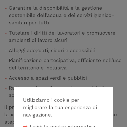
Garantire la disponibilità e la gestione
sostenibile dell’acqua e dei servizi igienico-
sanitari per tutti
Tutelare i diritti dei lavoratori e promuovere
ambienti di lavoro sicuri
Alloggi adeguati, sicuri e accessibili
Pianificazione partecipativa, efficiente nell’uso
del territorio e inclusiva
Accesso a spazi verdi e pubblici
Rafforzare la resilienza e la capacità di
adattamento ai disastri legati al clima
Utilizziamo i cookie per
Il premio è’ suddiviso in due fasi: per
migliorare la tua esperienza di
la
consegna delle canditure relative
al primo
navigazione.
step (stage 1) la data è stata fissata
Leggi la nostra informativa