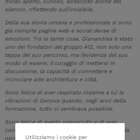
modo aperto, curioso, all’ascolto anche del
silenzio, riflettendo sull’invisibile.
Della sua storia umana e professionale si sono
già riempite pagine web e social dense di
emozioni. Tra le tante cose, Gianandrea è stato
uno dei fondatori del gruppo A12, non solo una
tappa del suo percorso, ma l’evidenza del suo
modo di essere: il coraggio di mettersi in
discussione, la capacità di connettere e
incrociare arte architettura e città.
Sono felice di aver respirato insieme a lui le
vibrazioni di Genova quando, negli anni della
formazione, tutto ci sembrava possibile.
Sono felice di averlo conosciuto e di aver
condiviso una sua magia speciale basata sulla
Utilizziamo i cookie per
normalità, sulla spontaneità, sulla sincerità.