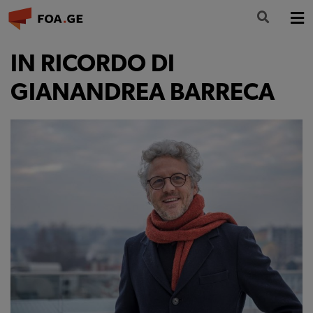
LA FONDAZIONE
IN RICORDO DI
FORMAZIONE
GIANANDREA BARRECA
CULTURA
PARTECIPA
NEWS
INFO E CONTATTI