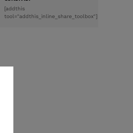
[addthis
tool="addthis_inline_share_toolbox"]