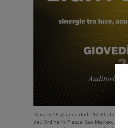
Giovedì 25 giugno, dalle 14.30 alle 19.0
dell’Ordine in Piazza San Matteo, 18) o