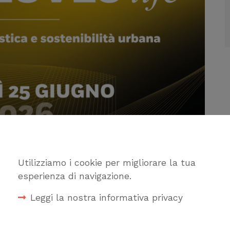
Utilizziamo i cookie per migliorare la tua
esperienza di navigazione.
Leggi la nostra informativa privacy
0, l’Auditorium Gabrielli (presso la sede
spiterà
Light Loves Life
(4 CFP), un incontro
Cookie tecnici