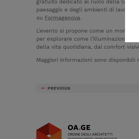
gratuito dedicato al ruolo della luce n
paesaggio e degli ambienti di lavoro a 
su
Formagenova
.
L’evento si propone come un momento d
per esplorare come l’illuminazione po
della vita quotidiana, dal comfort visiv
Maggiori informazioni sono disponibili
PREVIOUS