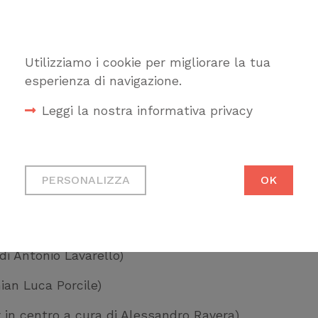
Utilizziamo i cookie per migliorare la tua
i Francesco Rosadini)
esperienza di navigazione.
 Ponzano)
Leggi la nostra informativa privacy
milla Repetti)
Cookie tecnici
 Stefano Moffa Passamonti)
Necessari per permetterti di
PERSONALIZZA
OK
fruire correttamente del sito
Bacci e Valeria Iberto)
Cookie di profilazione
ittoria Bonini)
Ci permettono di raccogliere
di Antonio Lavarello)
dati statistici su di te per
migliorare il servizio
ian Luca Porcile)
r in centro a cura di Alessandro Ravera)