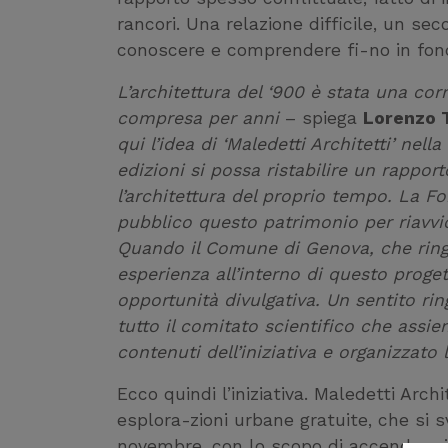
rancori. Una relazione difficile, un se
conoscere e comprendere fi-no in fon
L’architettura del ‘900 è stata una cor
compresa per anni
– spiega
Lorenzo 
qui l’idea di ‘Maledetti Architetti’ nel
edizioni si possa ristabilire un rapport
l’architettura del proprio tempo. La 
pubblico questo patrimonio per riavvic
Quando il Comune di Genova, che ringr
esperienza all’interno di questo proge
opportunità divulgativa. Un sentito r
tutto il comitato scientifico che assi
contenuti dell’iniziativa e organizzato l
Ecco quindi l’iniziativa. Maledetti Archi
esplora-zioni urbane gratuite, che si
novembre, con lo scopo di accendere i 