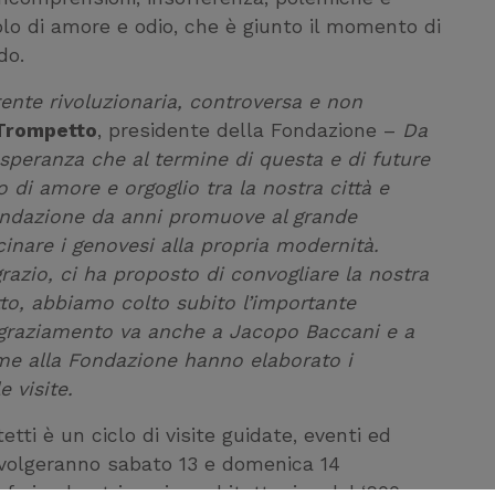
colo di amore e odio, che è giunto il momento di
do.
rente rivoluzionaria, controversa e non
Trompetto
, presidente della Fondazione –
Da
la speranza che al termine di questa e di future
o di amore e orgoglio tra la nostra città e
Fondazione da anni promuove al grande
inare i genovesi alla propria modernità.
azio, ci ha proposto di convogliare la nostra
tto, abbiamo colto subito l’importante
ingraziamento va anche a Jacopo Baccani e a
eme alla Fondazione hanno elaborato i
e visite.
tetti è un ciclo di visite guidate, eventi ed
 svolgeranno sabato 13 e domenica 14
fari sul patrimonio architettonico del ‘900