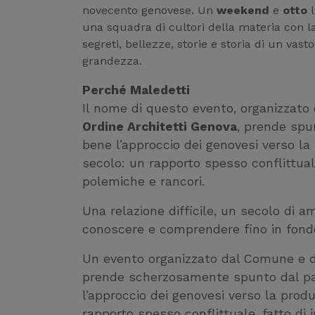
novecento genovese. Un
weekend
e
otto
l
una squadra di cultori della materia con la
segreti, bellezze, storie e storia di un vasto
grandezza.
Perché Maledetti
Il nome di questo evento, organizzato
Ordine Architetti Genova
, prende spu
bene l’approccio dei genovesi verso la
secolo: un rapporto spesso conflittuale
polemiche e rancori.
Una relazione difficile, un secolo di a
conoscere e comprendere fino in fond
Un evento organizzato dal Comune e da
prende scherzosamente spunto dal pa
l’approccio dei genovesi verso la prod
rapporto spesso conflittuale, fatto di