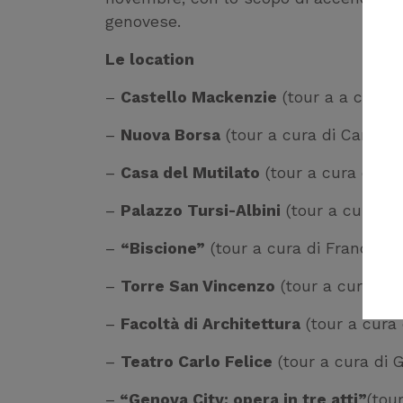
genovese.
Le location
–
Castello Mackenzie
(tour a a cura d
–
Nuova Borsa
(tour a cura di Camilla
–
Casa del Mutilato
(tour a cura di Ca
–
Palazzo Tursi-Albini
(tour a cura di
–
“Biscione”
(tour a cura di Francesco 
–
Torre San Vincenzo
(tour a cura di V
–
Facoltà di Architettura
(tour a cura 
–
Teatro Carlo Felice
(tour a cura di G
–
“Genova City: opera in tre atti”
(tou