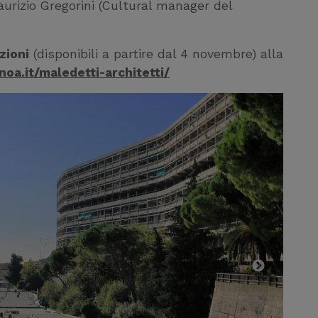
aurizio Gregorini (Cultural manager del
zioni
(disponibili a partire dal 4 novembre) alla
oa.it/maledetti-architetti/