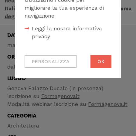
Utilizziamo i cookie per
nell’ambito degli eventi di
Genova Capitale
migliorare la tua esperienza di
Italiana del Libro 2023
, scopri
qui il programma
navigazione.
degli eventi in città
.
Leggi la nostra informativa
DATA
privacy
martedì 28 novembre 2023
Cookie tecnici
ORA
PERSONALIZZA
OK
Necessari per
dalle ore 18:00
permetterti di fruire
LUOGO
correttamente del
sito
Genova Palazzo Ducale (in presenza)
iscrizione su
Formagenovait
Cookie di profilazione
Modalità webinar iscrizione su
Formagenova.it
Ci permettono di
CATEGORIA
raccogliere dati
Architettura
statistici su di te per
migliorare il servizio