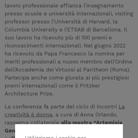
lavoro professionale affianca l’insegnamento
presso scuole e università internazionali, visiting
professor presso l’Università di Harvard, la
Columbia University e l’ETSAB di Barcellona. Il
suo lavoro ha ricevuto più di 100 premi e
riconoscimenti internazionali. Nel giugno 2022
ha ricevuto da Papa Francesco la nomina per
meriti professionali a nuovo membro dell’Ordine
dell’Accademia dei Virtuosi al Pantheon (Roma).
Partecipa anche come giurata ai più prestigiosi
premi internazionali come il Pritzker
Architecture Prize.
La conferenza fa parte del ciclo di incontri
La
creatività è donna
, a cura di Anna Orlando,
rassegna collaterale
alla mostra “Artemisia
Gentileschi. Coraggio e passione” e rientra