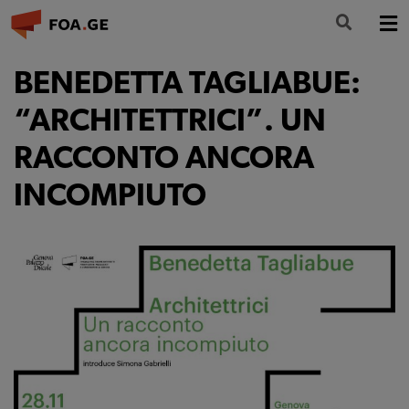
LA FONDAZIONE
BENEDETTA TAGLIABUE:
FORMAZIONE
“ARCHITETTRICI”. UN
RACCONTO ANCORA
CULTURA
INCOMPIUTO
PARTECIPA
NEWS
INFO E CONTATTI